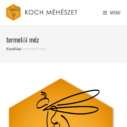
Skip
to
MENU
content
termelői méz
Kezdőlap
»
termelői méz