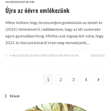
MINDENNAPJAINK
Újra az óévre emlékezünk
Mikor leültem, hogy összeszedjem gondolataim az elmúlt év
(2024.) történéseiről, rádöbbentem, hogy az idő vaskereke
egyre gyorsabban forog. Mintha csak tegnap lett volna, hogy
2023. év búcsúztatásáról írtam meg memoárjaink,…
ÚJRA
A HOZZÁSZÓLÁSOK LEHETŐSÉGE KIKAPCSOLVA
2025.01.22.
AZ
ÓÉVRE
EMLÉKEZÜNK
BEJEGYZÉSHEZ
1
2
3
4
Go to th
Rólunk