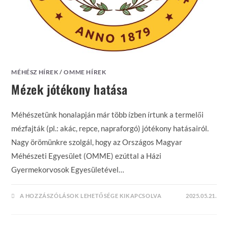
MÉHÉSZ HÍREK
/
OMME HÍREK
Mézek jótékony hatása
Méhészetünk honalapján már több ízben írtunk a termelői
mézfajták (pl.: akác, repce, napraforgó) jótékony hatásairól.
Nagy örömünkre szolgál, hogy az Országos Magyar
Méhészeti Egyesület (OMME) ezúttal a Házi
Gyermekorvosok Egyesületével…
MÉZEK
A HOZZÁSZÓLÁSOK LEHETŐSÉGE KIKAPCSOLVA
2025.05.21.
JÓTÉKONY
HATÁSA
BEJEGYZÉSHEZ