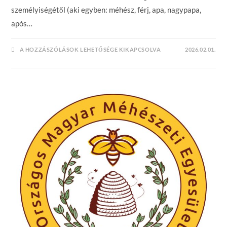
személyiségétől (aki egyben: méhész, férj, apa, nagypapa,
após…
ELTELT
A HOZZÁSZÓLÁSOK LEHETŐSÉGE KIKAPCSOLVA
2026.02.01.
EGY
ÚJABB
ÉV
BEJEGYZÉSHEZ