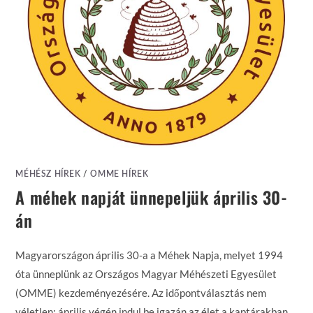
MÉHÉSZ HÍREK
/
OMME HÍREK
A méhek napját ünnepeljük április 30-
án
Magyarországon április 30-a a Méhek Napja, melyet 1994
óta ünneplünk az Országos Magyar Méhészeti Egyesület
(OMME) kezdeményezésére. Az időpontválasztás nem
véletlen: április végén indul be igazán az élet a kaptárakban,