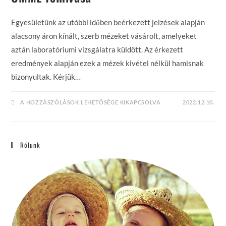
Egyesületünk az utóbbi időben beérkezett jelzések alapján
alacsony áron kínált, szerb mézeket vásárolt, amelyeket
aztán laboratóriumi vizsgálatra küldött. Az érkezett
eredmények alapján ezek a mézek kivétel nélkül hamisnak
bizonyultak. Kérjük…
OMME
A HOZZÁSZÓLÁSOK LEHETŐSÉGE KIKAPCSOLVA
2022.12.10.
FELHÍVÁSA
BEJEGYZÉSHEZ
Rólunk