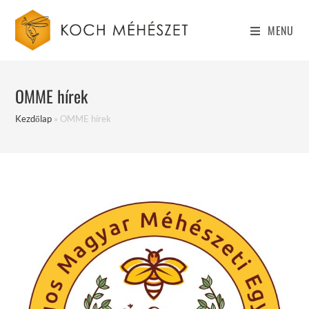
Skip
to
MENU
content
OMME hírek
Kezdőlap
»
OMME hírek