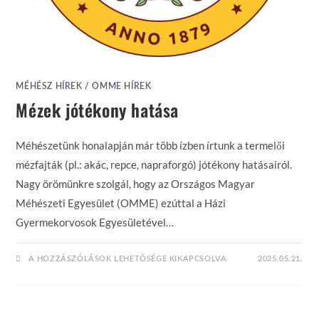
MÉHÉSZ HÍREK
/
OMME HÍREK
Mézek jótékony hatása
Méhészetünk honalapján már több ízben írtunk a termelői
mézfajták (pl.: akác, repce, napraforgó) jótékony hatásairól.
Nagy örömünkre szolgál, hogy az Országos Magyar
Méhészeti Egyesület (OMME) ezúttal a Házi
Gyermekorvosok Egyesületével…
MÉZEK
A HOZZÁSZÓLÁSOK LEHETŐSÉGE KIKAPCSOLVA
2025.05.21.
JÓTÉKONY
HATÁSA
BEJEGYZÉSHEZ