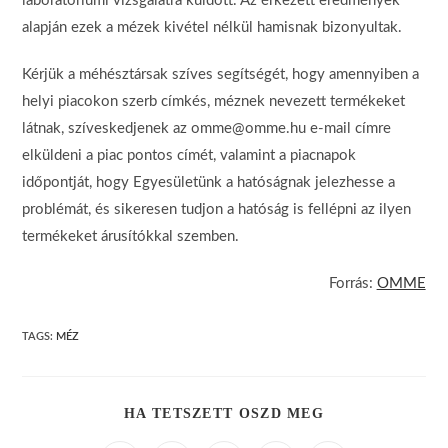
laboratóriumi vizsgálatra küldött. Az érkezett eredmények
alapján ezek a mézek kivétel nélkül hamisnak bizonyultak.
Kérjük a méhésztársak szíves segítségét, hogy amennyiben a
helyi piacokon szerb címkés, méznek nevezett termékeket
látnak, szíveskedjenek az omme@omme.hu e-mail címre
elküldeni a piac pontos címét, valamint a piacnapok
időpontját, hogy Egyesületünk a hatóságnak jelezhesse a
problémát, és sikeresen tudjon a hatóság is fellépni az ilyen
termékeket árusítókkal szemben.
Forrás:
OMME
TAGS:
MÉZ
SHARE
HA TETSZETT OSZD MEG
THIS
CONTENT