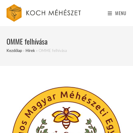
Skip
to
MENU
content
OMME felhívása
Kezdőlap
»
Hírek
»
OMME felhívása