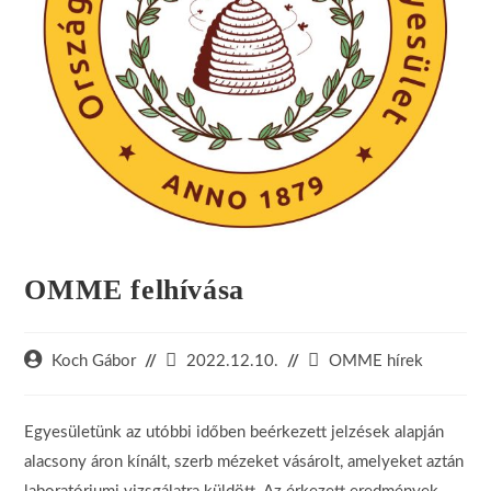
OMME felhívása
Post
Post
Post
Koch Gábor
2022.12.10.
OMME hírek
author:
published:
category:
Egyesületünk az utóbbi időben beérkezett jelzések alapján
alacsony áron kínált, szerb mézeket vásárolt, amelyeket aztán