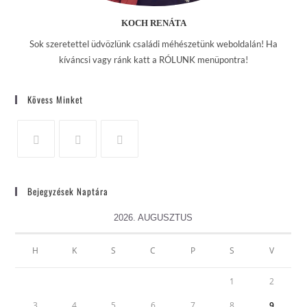
KOCH RENÁTA
Sok szeretettel üdvözlünk családi méhészetünk weboldalán! Ha
kíváncsi vagy ránk katt a RÓLUNK menüpontra!
Kövess Minket
Bejegyzések Naptára
2026. AUGUSZTUS
H
K
S
C
P
S
V
1
2
3
4
5
6
7
8
9