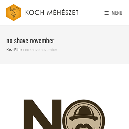
Skip
to
MENU
content
no shave november
Kezdőlap
»
no shave november