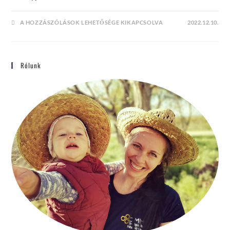
NO
A HOZZÁSZÓLÁSOK LEHETŐSÉGE KIKAPCSOLVA
2022.12.10.
SHAVE
NOVEMBER
BEJEGYZÉSHEZ
Rólunk