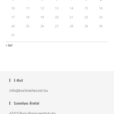
10
11
12
13
14
15
16
17
18
19
20
21
22
23
24
25
26
27
28
29
30
31
« ápr
E-Mail
info@kochmeheszet.hu
Személyes Átvétel
6503 Baja-Bajaszentistván