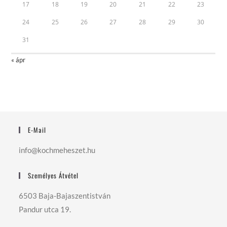
17
18
19
20
21
22
23
24
25
26
27
28
29
30
31
« ápr
E-Mail
info@kochmeheszet.hu
Személyes Átvétel
6503 Baja-Bajaszentistván
Pandur utca 19.