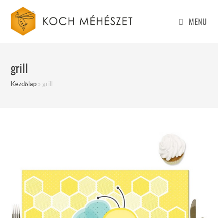
Skip
to
MENU
content
grill
Kezdőlap
»
grill