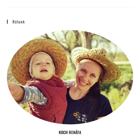
TÉLEN
–
NYÁRON
I.
BEJEGYZÉSHEZ
Rólunk
KOCH RENÁTA