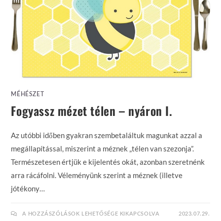
MÉHÉSZET
Fogyassz mézet télen – nyáron I.
Az utóbbi időben gyakran szembetaláltuk magunkat azzal a
megállapítással, miszerint a méznek „télen van szezonja”.
Természetesen értjük e kijelentés okát, azonban szeretnénk
arra rácáfolni. Véleményünk szerint a méznek (illetve
jótékony…
FOGYASSZ
A HOZZÁSZÓLÁSOK LEHETŐSÉGE KIKAPCSOLVA
2023.07.29.
MÉZET