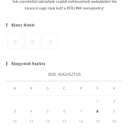
Sok szeretettel üdvözlünk családi méhészetünk weboldalán! Ha
kíváncsi vagy ránk katt a RÓLUNK menüpontra!
Kövess Minket
Bejegyzések Naptára
2026. AUGUSZTUS
H
K
S
C
P
S
V
1
2
3
4
5
6
7
8
9
10
11
12
13
14
15
16